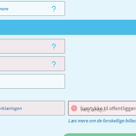
mere
Samtykke til offentliggøre
rklæringen
Vælg venligst
Læs mere om de forskellige bille