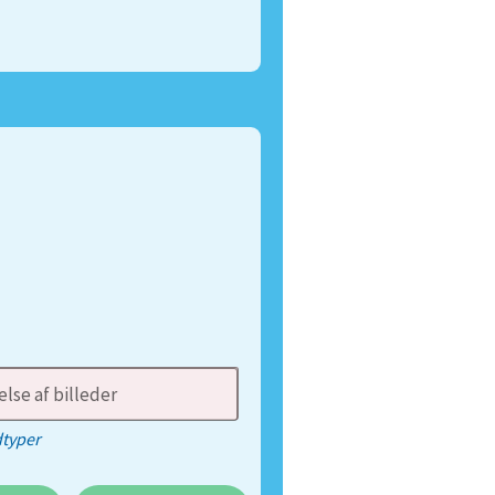
lse af billeder
dtyper