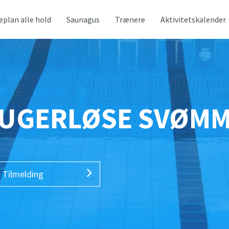
eplan alle hold
Saunagus
Trænere
Aktivitetskalender
UGERLØSE SVØM
Tilmelding