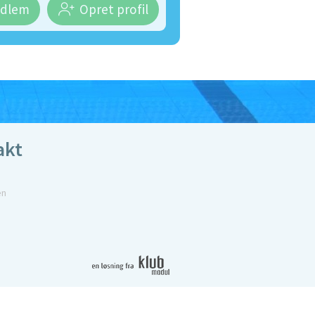
edlem
Opret profil
akt
en