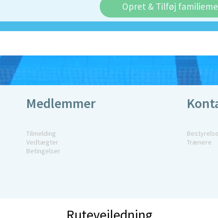
Opret & Tilføj familiem
Medlemmer
Kont
Tilmelding
Bestyrels
Vedtægter
Trænere
Betingelser
Rutevejledning