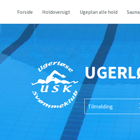
Forside
Holdoversigt
Ugeplan alle hold
Sauna
UGERL
Tilmelding