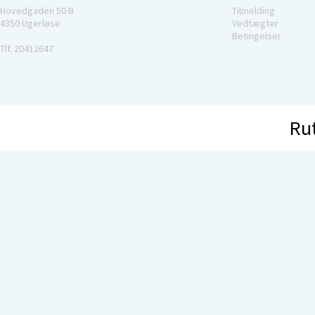
Hovedgaden 50 B
Tilmelding
4350 Ugerløse
Vedtægter
Betingelser
Tlf. 20412647
Ru